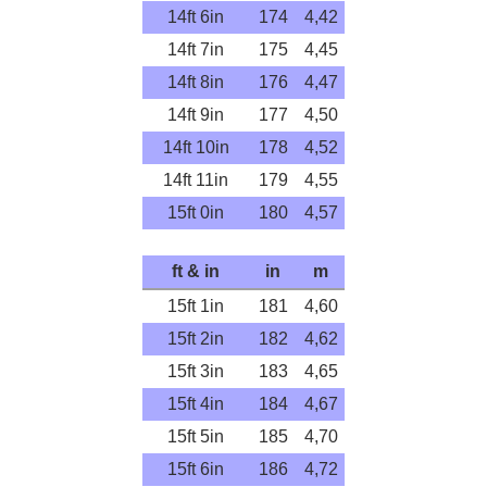
14ft 6in
174
4,42
14ft 7in
175
4,45
14ft 8in
176
4,47
14ft 9in
177
4,50
14ft 10in
178
4,52
14ft 11in
179
4,55
15ft 0in
180
4,57
ft & in
in
m
15ft 1in
181
4,60
15ft 2in
182
4,62
15ft 3in
183
4,65
15ft 4in
184
4,67
15ft 5in
185
4,70
15ft 6in
186
4,72