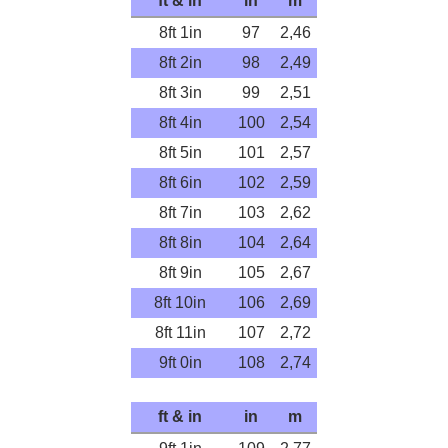
ft & in
in
m
8ft 1in
97
2,46
8ft 2in
98
2,49
8ft 3in
99
2,51
8ft 4in
100
2,54
8ft 5in
101
2,57
8ft 6in
102
2,59
8ft 7in
103
2,62
8ft 8in
104
2,64
8ft 9in
105
2,67
8ft 10in
106
2,69
8ft 11in
107
2,72
9ft 0in
108
2,74
ft & in
in
m