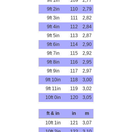
9ft 1in
109
2,77
9ft 2in
110
2,79
9ft 3in
111
2,82
9ft 4in
112
2,84
9ft 5in
113
2,87
9ft 6in
114
2,90
9ft 7in
115
2,92
9ft 8in
116
2,95
9ft 9in
117
2,97
9ft 10in
118
3,00
9ft 11in
119
3,02
10ft 0in
120
3,05
ft & in
in
m
10ft 1in
121
3,07
10ft 2in
122
3,10