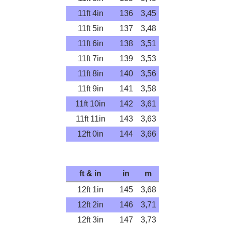
11ft 4in
136
3,45
11ft 5in
137
3,48
11ft 6in
138
3,51
11ft 7in
139
3,53
11ft 8in
140
3,56
11ft 9in
141
3,58
11ft 10in
142
3,61
11ft 11in
143
3,63
12ft 0in
144
3,66
ft & in
in
m
12ft 1in
145
3,68
12ft 2in
146
3,71
12ft 3in
147
3,73