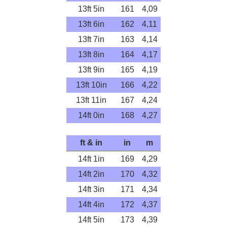
13ft 5in
161
4,09
13ft 6in
162
4,11
13ft 7in
163
4,14
13ft 8in
164
4,17
13ft 9in
165
4,19
13ft 10in
166
4,22
13ft 11in
167
4,24
14ft 0in
168
4,27
ft & in
in
m
14ft 1in
169
4,29
14ft 2in
170
4,32
14ft 3in
171
4,34
14ft 4in
172
4,37
14ft 5in
173
4,39