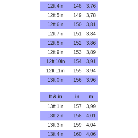
12ft 4in
148
3,76
12ft 5in
149
3,78
12ft 6in
150
3,81
12ft 7in
151
3,84
12ft 8in
152
3,86
12ft 9in
153
3,89
12ft 10in
154
3,91
12ft 11in
155
3,94
13ft 0in
156
3,96
ft & in
in
m
13ft 1in
157
3,99
13ft 2in
158
4,01
13ft 3in
159
4,04
13ft 4in
160
4,06