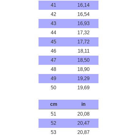
41
16,14
42
16,54
43
16,93
44
17,32
45
17,72
46
18,11
47
18,50
48
18,90
49
19,29
50
19,69
cm
in
51
20,08
52
20,47
53
20,87