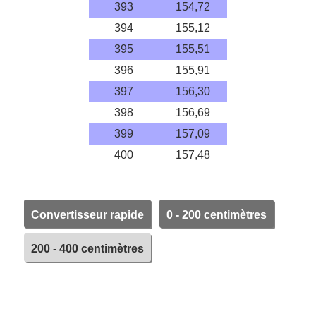
393
154,72
394
155,12
395
155,51
396
155,91
397
156,30
398
156,69
399
157,09
400
157,48
Convertisseur rapide
0 - 200 centimètres
200 - 400 centimètres