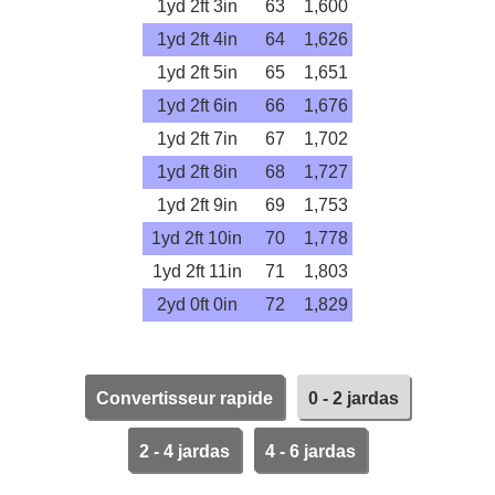
1yd 2ft 3in
63
1,600
1yd 2ft 4in
64
1,626
1yd 2ft 5in
65
1,651
1yd 2ft 6in
66
1,676
1yd 2ft 7in
67
1,702
1yd 2ft 8in
68
1,727
1yd 2ft 9in
69
1,753
1yd 2ft 10in
70
1,778
1yd 2ft 11in
71
1,803
2yd 0ft 0in
72
1,829
Convertisseur rapide
0 - 2 jardas
2 - 4 jardas
4 - 6 jardas