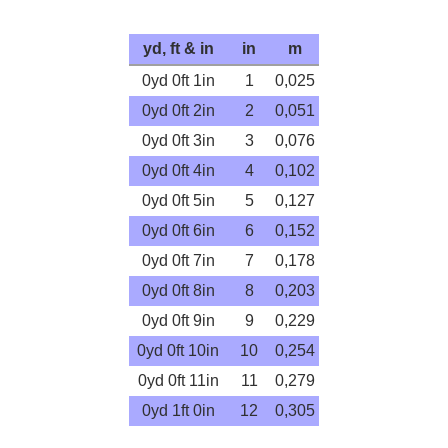
yd, ft & in
in
m
0yd 0ft 1in
1
0,025
0yd 0ft 2in
2
0,051
0yd 0ft 3in
3
0,076
0yd 0ft 4in
4
0,102
0yd 0ft 5in
5
0,127
0yd 0ft 6in
6
0,152
0yd 0ft 7in
7
0,178
0yd 0ft 8in
8
0,203
0yd 0ft 9in
9
0,229
0yd 0ft 10in
10
0,254
0yd 0ft 11in
11
0,279
0yd 1ft 0in
12
0,305